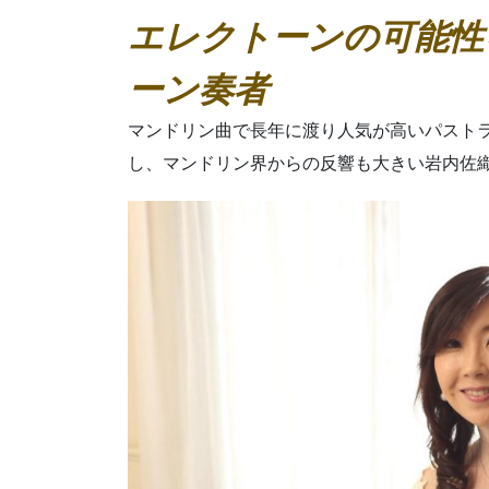
a
wi
m
nt
h
n
有
e
エレクトーンの可能性
e
c
tt
ail
er
at
e
A
s
e
er
e
s
p
ーン奏者
t
b
st
A
p
マンドリン曲で長年に渡り人気が高いパスト
o
p
し、マンドリン界からの反響も大きい岩内佐
o
p
k