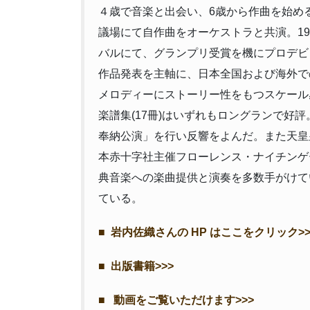
４歳で音楽と出会い、6歳から作曲を始め
議場にて自作曲をオーケストラと共演。19
バルにて、グランプリ受賞を機にプロデビ
作品発表を主軸に、日本全国および海外で
メロディーにストーリー性をもつスケール
楽譜集(17冊)はいずれもロングランで好評
奉納公演」を行い反響をよんだ。また天皇
本赤十字社主催フローレンス・ナイチンゲ
典音楽への楽曲提供と演奏を多数手がけて
ている。
■
岩内佐織さんの HP はここをクリック>>
■
出版書籍>>>
■
動画をご覧いただけます>>>