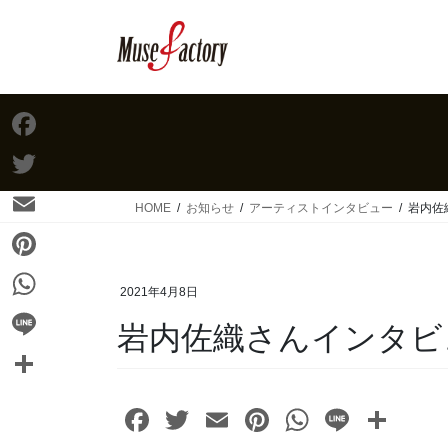
コ
ナ
ン
ビ
テ
ゲ
ン
ー
ツ
シ
へ
ョ
ス
ン
F
キ
に
a
T
ッ
移
HOME
お知らせ
アーティストインタビュー
岩内佐
c
プ
動
w
E
e
i
m
P
b
t
2021年4月8日
a
i
o
W
t
岩内佐織さんインタビ
i
n
o
h
e
L
l
t
k
a
r
i
共
e
F
T
E
Pi
W
Li
共
t
n
有
r
s