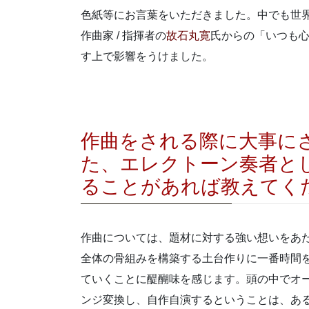
色紙等にお言葉をいただきました。中でも世
作曲家
/
指揮者の
故石丸寛
氏からの「いつも
す上で影響をうけました。
作曲をされる際に大事に
た、エレクトーン奏者と
ることがあれば教えてく
作曲については、題材に対する強い想いをあ
全体の骨組みを構築する土台作りに一番時間
ていくことに醍醐味を感じます。頭の中でオ
ンジ変換し、自作自演するということは、あ