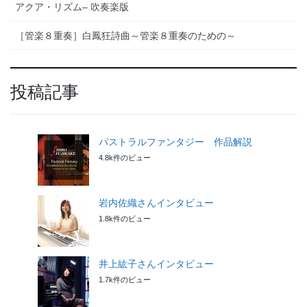
アクア・リズム– 吹奏楽版
［管楽８重奏］白鳳狂詩曲～管楽８重奏のための～
投稿記事
パストラルファンタジー 作品解説
4.8k件のビュー
岩内佐織さんインタビュー
1.8k件のビュー
井上紘子さんインタビュー
1.7k件のビュー