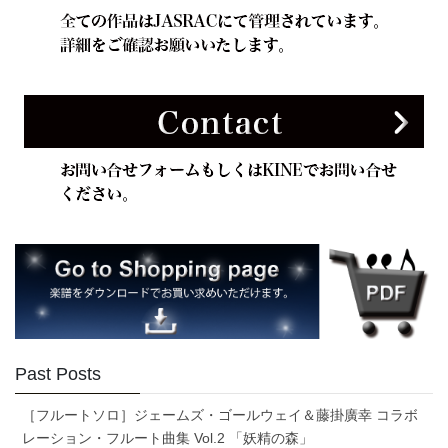
Past Posts
［フルートソロ］ジェームズ・ゴールウェイ＆藤掛廣幸 コラボ
レーション・フルート曲集 Vol.2 「妖精の森」