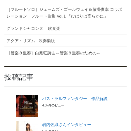
［フルートソロ］ジェームズ・ゴールウェイ＆藤掛廣幸 コラボ
レーション・フルート曲集 Vol.1 「ひばりは高らかに」
グランドシャコンヌ – 吹奏楽
アクア・リズム– 吹奏楽版
［管楽８重奏］白鳳狂詩曲～管楽８重奏のための～
投稿記事
パストラルファンタジー 作品解説
4.8k件のビュー
岩内佐織さんインタビュー