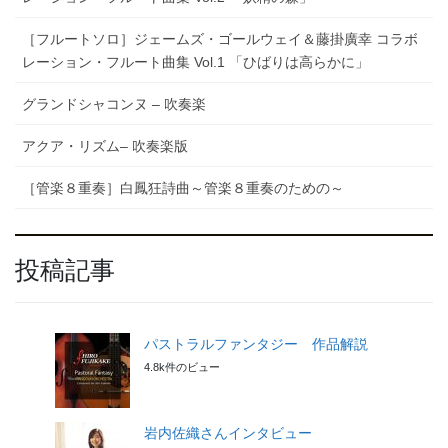
［フルートソロ］ジェームズ・ゴールウェイ＆藤掛廣幸 コラボ
レーション・フルート曲集 Vol.1 「ひばりは高らかに」
グランドシャコンヌ – 吹奏楽
アクア・リズム– 吹奏楽版
［管楽８重奏］白鳳狂詩曲～管楽８重奏のための～
投稿記事
パストラルファンタジー 作品解説
4.8k件のビュー
岩内佐織さんインタビュー