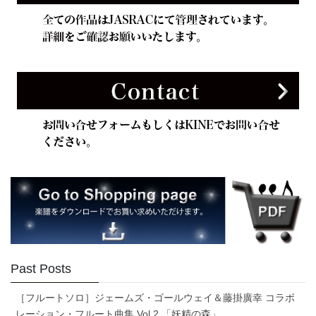
Past Posts
［フルートソロ］ジェームズ・ゴールウェイ＆藤掛廣幸 コラボ
レーション・フルート曲集 Vol.2 「妖精の森」