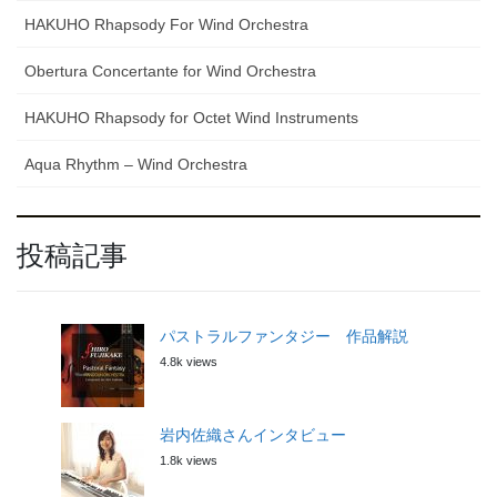
HAKUHO Rhapsody For Wind Orchestra
Obertura Concertante for Wind Orchestra
HAKUHO Rhapsody for Octet Wind Instruments
Aqua Rhythm – Wind Orchestra
投稿記事
パストラルファンタジー 作品解説
4.8k views
岩内佐織さんインタビュー
1.8k views